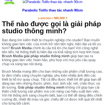
-29%
Parabolic Tolifo thao tác nhanh 90cm
980.000
₫
1.390.000
₫
Thế nào được gọi là giải pháp
studio thông minh?
Bạn đang tìm kiếm thiết bị chuyên nghiệp cho studio? Bạn muốn
không gian làm việc của mình trở nên tiện nghi, hiện đại và tối ưu
hơn?
Brush Media
chính là câu trả lời cho bạn! Với công nghệ
tiên tiến, hệ thống thiết bị hiện đại và khả năng tích hợp linh hoạt,
Brush Media
giải pháp studio thông minh
giúp bạn tạo ra
không gian làm việc hoàn hảo, phù hợp với mọi yêu cầu quay
chụp và sáng tạo nội dung.
Brush Media mang đến cho bạn những sản phẩm chất lượng cao,
từ đèn chiếu sáng chuyên nghiệp, phụ kiện nhiếp ảnh đến các
thiết bị hỗ trợ quay chụp. Tất cả đều được thiết kế để giúp bạn dễ
dàng tạo nên những thước phim, bức ảnh sắc nét, chân thực và
ấn tượng.
Giải pháp studio thông minh
không chỉ giúp bạn cải
thiện chất lượng sản phẩm mà còn nâng cao hiệu suất làm việc.
Với hệ thống ánh sáng chuyên biệt, bạn có thể dễ dàng điều chỉnh
cường độ, nhiệt độ màu và góc chiếu để có được kết quả tốt nhất
cho từng bối cảnh.