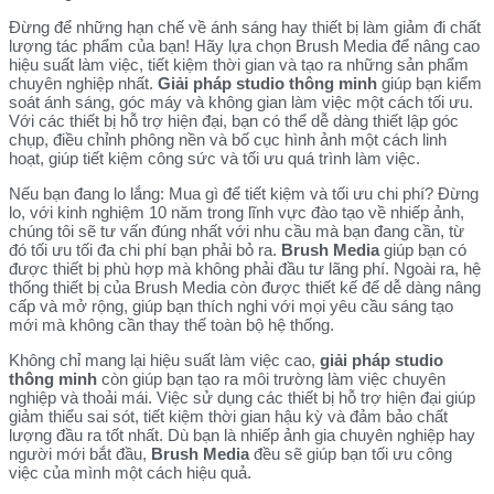
Đừng để những hạn chế về ánh sáng hay thiết bị làm giảm đi chất
lượng tác phẩm của bạn! Hãy lựa chọn Brush Media để nâng cao
hiệu suất làm việc, tiết kiệm thời gian và tạo ra những sản phẩm
chuyên nghiệp nhất.
Giải pháp studio thông minh
giúp bạn kiểm
soát ánh sáng, góc máy và không gian làm việc một cách tối ưu.
Với các thiết bị hỗ trợ hiện đại, bạn có thể dễ dàng thiết lập góc
chụp, điều chỉnh phông nền và bố cục hình ảnh một cách linh
hoạt, giúp tiết kiệm công sức và tối ưu quá trình làm việc.
Nếu bạn đang lo lắng: Mua gì để tiết kiệm và tối ưu chi phí? Đừng
lo, với kinh nghiệm 10 năm trong lĩnh vực đào tạo về nhiếp ảnh,
chúng tôi sẽ tư vấn đúng nhất với nhu cầu mà bạn đang cần, từ
đó tối ưu tối đa chi phí bạn phải bỏ ra.
Brush Media
giúp bạn có
được thiết bị phù hợp mà không phải đầu tư lãng phí. Ngoài ra, hệ
thống thiết bị của Brush Media còn được thiết kế để dễ dàng nâng
cấp và mở rộng, giúp bạn thích nghi với mọi yêu cầu sáng tạo
mới mà không cần thay thế toàn bộ hệ thống.
Không chỉ mang lại hiệu suất làm việc cao,
giải pháp studio
thông minh
còn giúp bạn tạo ra môi trường làm việc chuyên
nghiệp và thoải mái. Việc sử dụng các thiết bị hỗ trợ hiện đại giúp
giảm thiểu sai sót, tiết kiệm thời gian hậu kỳ và đảm bảo chất
lượng đầu ra tốt nhất. Dù bạn là nhiếp ảnh gia chuyên nghiệp hay
người mới bắt đầu,
Brush Media
đều sẽ giúp bạn tối ưu công
việc của mình một cách hiệu quả.