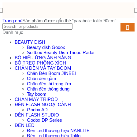
Trang chủ
Sản phẩm được gắn thẻ “parabolic tolifo 90cm”
Danh mục
BEAUTY DISH
Beauty dish Godox
Softbox Beauty Dish Triopo Radar
BỘ HIỆU ỨNG ÁNH SÁNG
BỘ TREO PHÔNG XÍCH
CHÂN ĐÈN VÀ TAY BOOM
Chân Đèn Boom JINBEI
Chân đèn gầm
Chân đèn tải trọng lớn
Chân đèn thông dụng
Tay boom
CHÂN MÁY TRIPOD
ĐÈN FLASH NGOẠI CẢNH
Godox AD
ĐÈN FLASH STUDIO
Godox DP Series
ĐÈN LED
Đèn Led thương hiệu NANLITE
Đèn Led thương hiệu Tolifo