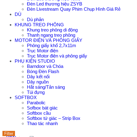
Đèn Led thương hiệu ZSYB
Đèn Livestream Quay Phim Chụp Hình Giá Rẻ
DÙ
Dù phản
KHUNG TREO PHÔNG
Khung treo phông di động
Thanh ngang treo phông
MOTOR ĐIỆN VÀ PHÔNG GIẤY
Phông giấy khổ 2,7x11m
Trục Motor điện
Trục Motor điện và phông giấy
PHỤ KIỆN STUDIO
Barndoor và Chóa
Bóng Đèn Flash
Dây kết nối
Dây nguồn
Hắt sáng/Tản sáng
Túi đựng
SOFTBOX
Parabolic
Sofbox bát giác
Softbox cầu
Thêm
Quick
Softbox tứ giác – Strip Box
vào
view
Thao tác nhanh
giỏ
Filter
hàng